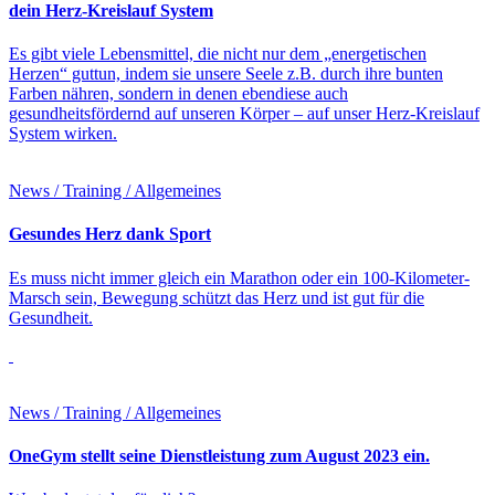
dein Herz-Kreislauf System
Es gibt viele Lebensmittel, die nicht nur dem „energetischen
Herzen“ guttun, indem sie unsere Seele z.B. durch ihre bunten
Farben nähren, sondern in denen ebendiese auch
gesundheitsfördernd auf unseren Körper – auf unser Herz-Kreislauf
System wirken.
News / Training / Allgemeines
Gesundes Herz dank Sport
Es muss nicht immer gleich ein Marathon oder ein 100-Kilometer-
Marsch sein, Bewegung schützt das Herz und ist gut für die
Gesundheit.
News / Training / Allgemeines
OneGym stellt seine Dienstleistung zum August 2023 ein.