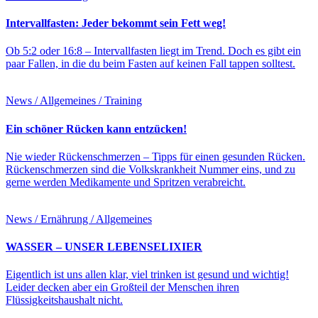
Intervallfasten: Jeder bekommt sein Fett weg!
Ob 5:2 oder 16:8 – Intervallfasten liegt im Trend. Doch es gibt ein
paar Fallen, in die du beim Fasten auf keinen Fall tappen solltest.
News / Allgemeines / Training
Ein schöner Rücken kann entzücken!
Nie wieder Rückenschmerzen – Tipps für einen gesunden Rücken.
Rückenschmerzen sind die Volkskrankheit Nummer eins, und zu
gerne werden Medikamente und Spritzen verabreicht.
News / Ernährung / Allgemeines
WASSER – UNSER LEBENSELIXIER
Eigentlich ist uns allen klar, viel trinken ist gesund und wichtig!
Leider decken aber ein Großteil der Menschen ihren
Flüssigkeitshaushalt nicht.