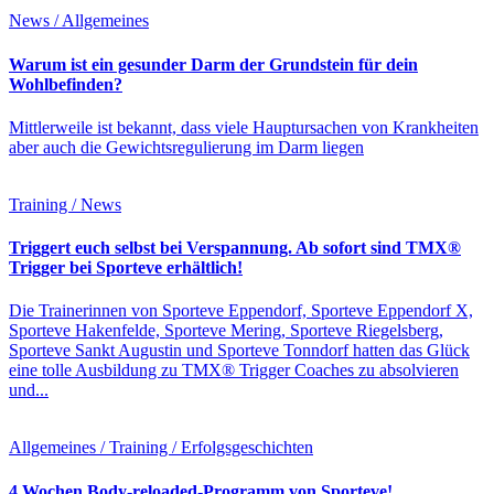
News / Allgemeines
Warum ist ein gesunder Darm der Grundstein für dein
Wohlbefinden?
Mittlerweile ist bekannt, dass viele Hauptursachen von Krankheiten
aber auch die Gewichtsregulierung im Darm liegen
Training / News
Triggert euch selbst bei Verspannung. Ab sofort sind TMX®
Trigger bei Sporteve erhältlich!
Die Trainerinnen von Sporteve Eppendorf, Sporteve Eppendorf X,
Sporteve Hakenfelde, Sporteve Mering, Sporteve Riegelsberg,
Sporteve Sankt Augustin und Sporteve Tonndorf hatten das Glück
eine tolle Ausbildung zu TMX® Trigger Coaches zu absolvieren
und...
Allgemeines / Training / Erfolgsgeschichten
4 Wochen Body-reloaded-Programm von Sporteve!