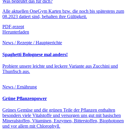
Was bedeutet das für dich?
Alle aktuellen OneGym Karten bzw. die noch bis spätestens zum
08.2023 datiert sind, behalten ihre Gültigkeit.
PDF-rezept
Herunterladen
News / Rezepte / Hauptgerichte
Spaghetti Bolognese mal anders!
Probiere unsere leichte und leckere Variante aus Zucchini und
Thunfisch aus.
News / Ernährung
Grüne Pflanzenpower
Grünes Gemüse und die grünen Teile der Pflanzen enthalten
besonders viele Vitalstoffe und versorgen uns gut mit basischen
Mineralstoffen, Vitaminen, Enzymen, Bitterstoffen, Biophotonen
und vor allem mit Chlorophyll.