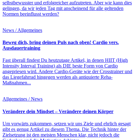
selbstbewusster und erfolgreicher aufzutreten. Aber wie kann dies
gelingen, da wir jeden Tag mit anscheinend für alle geltenden
Normen beeinflusst werden?
News / Allgemeines
Beweg dich, bring deinen Puls nach oben! Cardio vers.
Ausdauertraining
Fast überall findest Du heutzutage Artikel, in denen HIIT (High
Intensity Interval Training) als DIE beste Form von Cardio
angepriesen wird. Andere Cardio-Geräte wie der Crosstrainer und
das Liegefahrrad hingegen werden als antiquierte Reha-
Maßnahmen...
Allgemeines / News
Verändere dein Mindset – Verändere deinen Körper
Um vorwärts zukommen, setzen wir uns Ziele und ehrlich gesagt
gibt es genug Artikel zu diesem Thema. Die Technik hinter der
Zielsetzung ist den meisten Menschen klar, nicht jedoch die