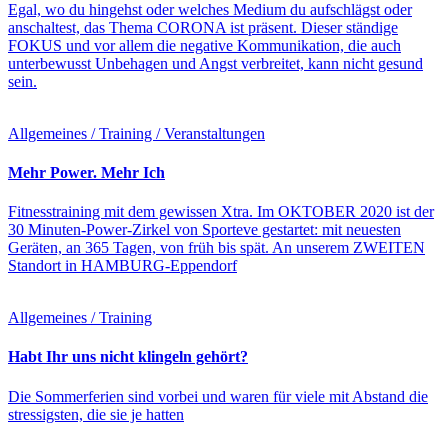
Egal, wo du hingehst oder welches Medium du aufschlägst oder
anschaltest, das Thema CORONA ist präsent. Dieser ständige
FOKUS und vor allem die negative Kommunikation, die auch
unterbewusst Unbehagen und Angst verbreitet, kann nicht gesund
sein.
Allgemeines / Training / Veranstaltungen
Mehr Power. Mehr Ich
Fitnesstraining mit dem gewissen Xtra. Im OKTOBER 2020 ist der
30 Minuten-Power-Zirkel von Sporteve gestartet: mit neuesten
Geräten, an 365 Tagen, von früh bis spät. An unserem ZWEITEN
Standort in HAMBURG-Eppendorf
Allgemeines / Training
Habt Ihr uns nicht klingeln gehört?
Die Sommerferien sind vorbei und waren für viele mit Abstand die
stressigsten, die sie je hatten