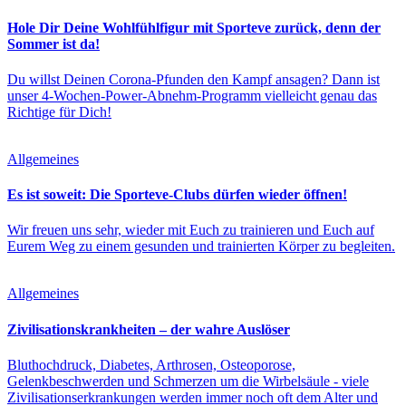
Hole Dir Deine Wohlfühlfigur mit Sporteve zurück, denn der
Sommer ist da!
Du willst Deinen Corona-Pfunden den Kampf ansagen? Dann ist
unser 4-Wochen-Power-Abnehm-Programm vielleicht genau das
Richtige für Dich!
Allgemeines
Es ist soweit: Die Sporteve-Clubs dürfen wieder öffnen!
Wir freuen uns sehr, wieder mit Euch zu trainieren und Euch auf
Eurem Weg zu einem gesunden und trainierten Körper zu begleiten.
Allgemeines
Zivilisationskrankheiten – der wahre Auslöser
Bluthochdruck, Diabetes, Arthrosen, Osteoporose,
Gelenkbeschwerden und Schmerzen um die Wirbelsäule - viele
Zivilisationserkrankungen werden immer noch oft dem Alter und