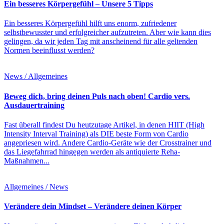
Ein besseres Körpergefühl – Unsere 5 Tipps
Ein besseres Körpergefühl hilft uns enorm, zufriedener
selbstbewusster und erfolgreicher aufzutreten. Aber wie kann dies
gelingen, da wir jeden Tag mit anscheinend für alle geltenden
Normen beeinflusst werden?
News / Allgemeines
Beweg dich, bring deinen Puls nach oben! Cardio vers.
Ausdauertraining
Fast überall findest Du heutzutage Artikel, in denen HIIT (High
Intensity Interval Training) als DIE beste Form von Cardio
angepriesen wird. Andere Cardio-Geräte wie der Crosstrainer und
das Liegefahrrad hingegen werden als antiquierte Reha-
Maßnahmen...
Allgemeines / News
Verändere dein Mindset – Verändere deinen Körper