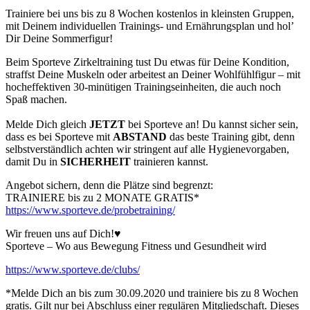
Trainiere bei uns bis zu 8 Wochen kostenlos in kleinsten Gruppen,
mit Deinem individuellen Trainings- und Ernährungsplan und hol’
Dir Deine Sommerfigur!
Beim Sporteve Zirkeltraining tust Du etwas für Deine Kondition,
straffst Deine Muskeln oder arbeitest an Deiner Wohlfühlfigur – mit
hocheffektiven 30-minütigen Trainingseinheiten, die auch noch
Spaß machen.
Melde Dich gleich
JETZT
bei Sporteve an! Du kannst sicher sein,
dass es bei Sporteve mit
ABSTAND
das beste Training gibt, denn
selbstverständlich achten wir stringent auf alle Hygienevorgaben,
damit Du in
SICHERHEIT
trainieren kannst.
Angebot sichern, denn die Plätze sind begrenzt:
TRAINIERE bis zu 2 MONATE GRATIS*
https://www.sporteve.de/probetraining/
Wir freuen uns auf Dich!♥️
Sporteve – Wo aus Bewegung Fitness und Gesundheit wird
https://www.sporteve.de/clubs/
*Melde Dich an bis zum 30.09.2020 und trainiere bis zu 8 Wochen
gratis. Gilt nur bei Abschluss einer regulären Mitgliedschaft. Dieses