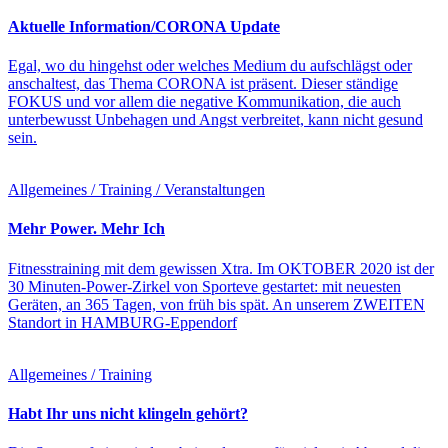
Aktuelle Information/CORONA Update
Egal, wo du hingehst oder welches Medium du aufschlägst oder
anschaltest, das Thema CORONA ist präsent. Dieser ständige
FOKUS und vor allem die negative Kommunikation, die auch
unterbewusst Unbehagen und Angst verbreitet, kann nicht gesund
sein.
Allgemeines / Training / Veranstaltungen
Mehr Power. Mehr Ich
Fitnesstraining mit dem gewissen Xtra. Im OKTOBER 2020 ist der
30 Minuten-Power-Zirkel von Sporteve gestartet: mit neuesten
Geräten, an 365 Tagen, von früh bis spät. An unserem ZWEITEN
Standort in HAMBURG-Eppendorf
Allgemeines / Training
Habt Ihr uns nicht klingeln gehört?