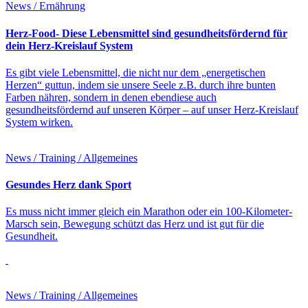
News / Ernährung
Herz-Food- Diese Lebensmittel sind gesundheitsfördernd für
dein Herz-Kreislauf System
Es gibt viele Lebensmittel, die nicht nur dem „energetischen
Herzen“ guttun, indem sie unsere Seele z.B. durch ihre bunten
Farben nähren, sondern in denen ebendiese auch
gesundheitsfördernd auf unseren Körper – auf unser Herz-Kreislauf
System wirken.
News / Training / Allgemeines
Gesundes Herz dank Sport
Es muss nicht immer gleich ein Marathon oder ein 100-Kilometer-
Marsch sein, Bewegung schützt das Herz und ist gut für die
Gesundheit.
News / Training / Allgemeines