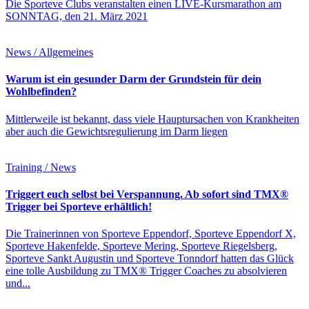
Die Sporteve Clubs veranstalten einen LIVE-Kursmarathon am
SONNTAG, den 21. März 2021
News / Allgemeines
Warum ist ein gesunder Darm der Grundstein für dein
Wohlbefinden?
Mittlerweile ist bekannt, dass viele Hauptursachen von Krankheiten
aber auch die Gewichtsregulierung im Darm liegen
Training / News
Triggert euch selbst bei Verspannung. Ab sofort sind TMX®
Trigger bei Sporteve erhältlich!
Die Trainerinnen von Sporteve Eppendorf, Sporteve Eppendorf X,
Sporteve Hakenfelde, Sporteve Mering, Sporteve Riegelsberg,
Sporteve Sankt Augustin und Sporteve Tonndorf hatten das Glück
eine tolle Ausbildung zu TMX® Trigger Coaches zu absolvieren
und...