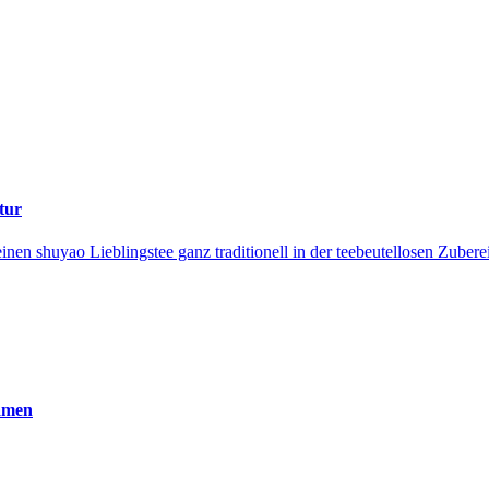
tur
n shuyao Lieblingstee ganz traditionell in der teebeutellosen Zubereit
amen