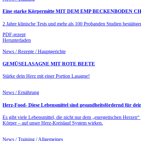
Eine starke Körpermitte MIT DEM EMP BECKENBODEN CHAIR
2 Jahre klinische Tests und mehr als 100 Probanden Studien bestätigen
PDF-rezept
Herunterladen
News / Rezepte / Hauptgerichte
GEMÜSELASAGNE MIT ROTE BEETE
Stärke dein Herz mit einer Portion Lasagne!
News / Ernährung
Herz-Food- Diese Lebensmittel sind gesundheitsfördernd für dei
Es gibt viele Lebensmittel, die nicht nur dem „energetischen Herzen“
Körper – auf unser Herz-Kreislauf System wirken.
News / Training / Allgemeines