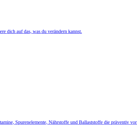
riere dich auf das, was du verändern kannst.
Vitamine, Spurenelemente, Nährstoffe und Ballaststoffe die präventiv