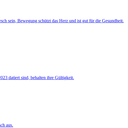
ch sein, Bewegung schützt das Herz und ist gut für die Gesundheit.
3 datiert sind, behalten ihre Gültigkeit.
sch aus.