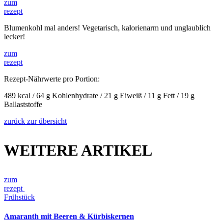
zum
rezept
Blumenkohl mal anders! Vegetarisch, kalorienarm und unglaublich
lecker!
zum
rezept
Rezept-Nährwerte pro Portion:
489 kcal / 64 g Kohlenhydrate / 21 g Eiweiß / 11 g Fett / 19 g
Ballaststoffe
zurück zur übersicht
WEITERE ARTIKEL
zum
rezept
Frühstück
Amaranth mit Beeren & Kürbiskernen