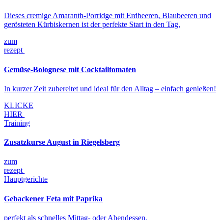
Dieses cremige Amaranth-Porridge mit Erdbeeren, Blaubeeren und
gerösteten Kürbiskernen ist der perfekte Start in den Tag.
zum
rezept
Gemüse-Bolognese mit Cocktailtomaten
In kurzer Zeit zubereitet und ideal für den Alltag – einfach genießen!
KLICKE
HIER
Training
Zusatzkurse August in Riegelsberg
zum
rezept
Hauptgerichte
Gebackener Feta mit Paprika
perfekt als schnelles Mittag- oder Abendessen.