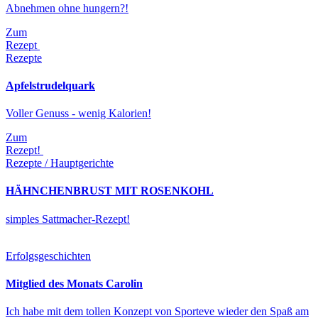
Abnehmen ohne hungern?!
Zum
Rezept
Rezepte
Apfelstrudelquark
Voller Genuss - wenig Kalorien!
Zum
Rezept!
Rezepte / Hauptgerichte
HÄHNCHENBRUST MIT ROSENKOHL
simples Sattmacher-Rezept!
Erfolgsgeschichten
Mitglied des Monats Carolin
Ich habe mit dem tollen Konzept von Sporteve wieder den Spaß am