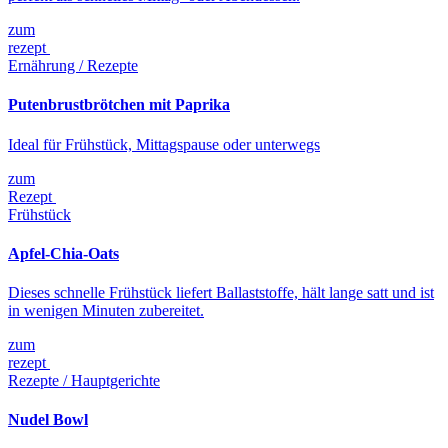
zum
rezept
Ernährung / Rezepte
Putenbrustbrötchen mit Paprika
Ideal für Frühstück, Mittagspause oder unterwegs
zum
Rezept
Frühstück
Apfel-Chia-Oats
Dieses schnelle Frühstück liefert Ballaststoffe, hält lange satt und ist
in wenigen Minuten zubereitet.
zum
rezept
Rezepte / Hauptgerichte
Nudel Bowl