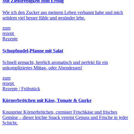
Mit Zielstrebigkeit zum Erfolg
Wie ich den Zucker aus meinem Leben verbannt habe und mich
seitdem viel besser fühle und gesünder lebe.
zum
rezept
Rezepte
Schupfnudel-Pfanne mit Salat
Schnell gemacht, herrlich aromatisch und perfekt für ein
unkompliziertes Mittag- oder Abendessen!
zum
rezept
Rezepte / Frühstück
Körnerbrötchen mit Käse, Tomate & Gurke
Knusprige Körnerbrötchen, cremiger Frischkäse und frisches
Gemüse – dieser leichte Snack vereint Genuss und Frische in jeder
Schicht.