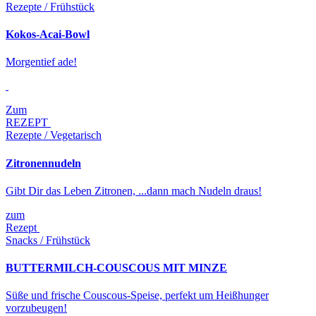
Rezepte / Frühstück
Kokos-Acai-Bowl
Morgentief ade!
Zum
REZEPT
Rezepte / Vegetarisch
Zitronennudeln
Gibt Dir das Leben Zitronen, ...dann mach Nudeln draus!
zum
Rezept
Snacks / Frühstück
BUTTERMILCH-COUSCOUS MIT MINZE
Süße und frische Couscous-Speise, perfekt um Heißhunger
vorzubeugen!