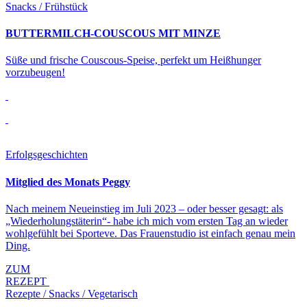
Snacks / Frühstück
BUTTERMILCH-COUSCOUS MIT MINZE
Süße und frische Couscous-Speise, perfekt um Heißhunger
vorzubeugen!
Erfolgsgeschichten
Mitglied des Monats Peggy
Nach meinem Neueinstieg im Juli 2023 – oder besser gesagt: als
„Wiederholungstäterin“- habe ich mich vom ersten Tag an wieder
wohlgefühlt bei Sporteve. Das Frauenstudio ist einfach genau mein
Ding.
ZUM
REZEPT
Rezepte / Snacks / Vegetarisch