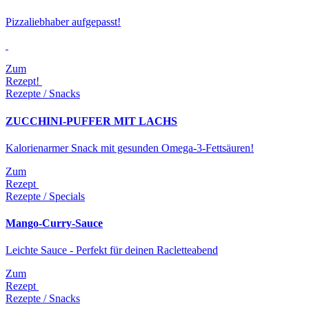
Pizzaliebhaber aufgepasst!
Zum
Rezept!
Rezepte / Snacks
ZUCCHINI-PUFFER MIT LACHS
Kalorienarmer Snack mit gesunden Omega-3-Fettsäuren!
Zum
Rezept
Rezepte / Specials
Mango-Curry-Sauce
Leichte Sauce - Perfekt für deinen Racletteabend
Zum
Rezept
Rezepte / Snacks