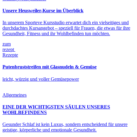
Unsere Heusweiler-Kurse im Überblick
In unserem Sporteve Kursstudio erwartet dich ein vielseitiges und
durchdachtes Kursangebot – speziell für Frauen, die etwas für ihre
Gesundheit, Fitness und ihr Wohlbefinden tun möchten.
zum
rezept
Rezepte
Putenbruststreifen mit Glasnudeln & Gemüse
leicht, würzig und voller Gemüsepower
Allgemeines
EINE DER WICHTIGSTEN SÄULEN UNSERES
WOHLBEFINDENS
Gesunder Schlaf ist kein Luxus, sondern entscheidend für unsere
geistige, körperliche und emotionale Gesundheit.