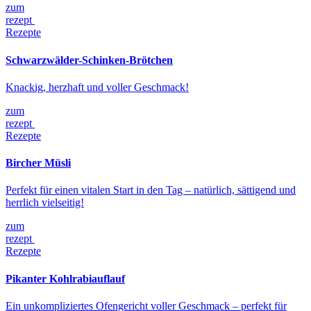
zum
rezept
Rezepte
Schwarzwälder-Schinken-Brötchen
Knackig, herzhaft und voller Geschmack!
zum
rezept
Rezepte
Bircher Müsli
Perfekt für einen vitalen Start in den Tag – natürlich, sättigend und
herrlich vielseitig!
zum
rezept
Rezepte
Pikanter Kohlrabiauflauf
Ein unkompliziertes Ofengericht voller Geschmack – perfekt für