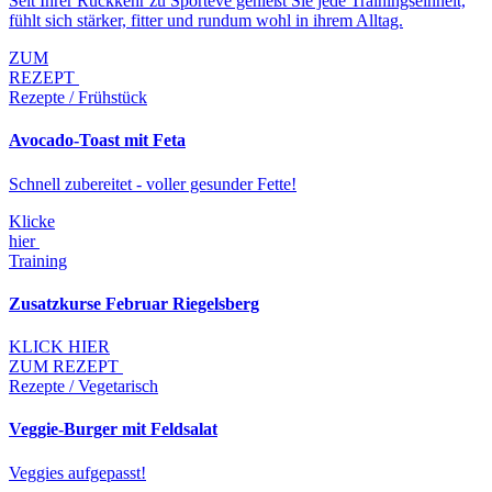
Seit Ihrer Rückkehr zu Sporteve genießt Sie jede Trainingseinheit,
fühlt sich stärker, fitter und rundum wohl in ihrem Alltag.
ZUM
REZEPT
Rezepte / Frühstück
Avocado-Toast mit Feta
Schnell zubereitet - voller gesunder Fette!
Klicke
hier
Training
Zusatzkurse Februar Riegelsberg
KLICK HIER
ZUM REZEPT
Rezepte / Vegetarisch
Veggie-Burger mit Feldsalat
Veggies aufgepasst!