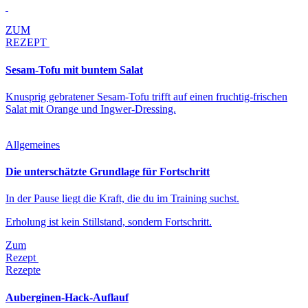
ZUM
REZEPT
Sesam-Tofu mit buntem Salat
Knusprig gebratener Sesam-Tofu trifft auf einen fruchtig-frischen
Salat mit Orange und Ingwer-Dressing.
Allgemeines
Die unterschätzte Grundlage für Fortschritt
In der Pause liegt die Kraft, die du im Training suchst.
Erholung ist kein Stillstand, sondern Fortschritt.
Zum
Rezept
Rezepte
Auberginen-Hack-Auflauf