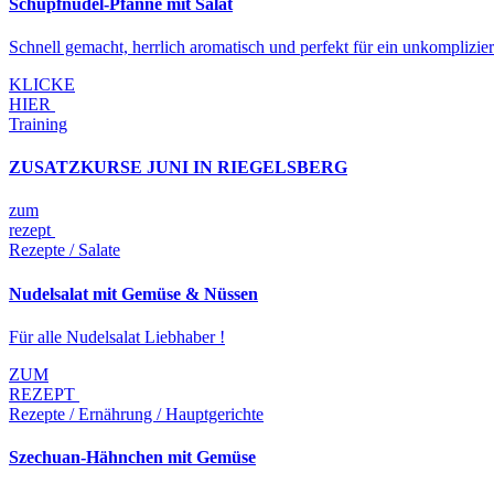
Schupfnudel-Pfanne mit Salat
Schnell gemacht, herrlich aromatisch und perfekt für ein unkomplizie
KLICKE
HIER
Training
ZUSATZKURSE JUNI IN RIEGELSBERG
zum
rezept
Rezepte / Salate
Nudelsalat mit Gemüse & Nüssen
Für alle Nudelsalat Liebhaber !
ZUM
REZEPT
Rezepte / Ernährung / Hauptgerichte
Szechuan-Hähnchen mit Gemüse