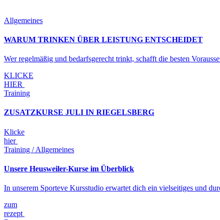
Allgemeines
WARUM TRINKEN ÜBER LEISTUNG ENTSCHEIDET
Wer regelmäßig und bedarfsgerecht trinkt, schafft die besten Vorauss
KLICKE
HIER
Training
ZUSATZKURSE JULI IN RIEGELSBERG
Klicke
hier
Training / Allgemeines
Unsere Heusweiler-Kurse im Überblick
In unserem Sporteve Kursstudio erwartet dich ein vielseitiges und du
zum
rezept