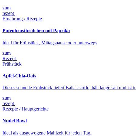
zum
rezept
Ernährung / Rezepte
Putenbrustbrötchen mit Paprika
Ideal für Frühstück, Mittagspause oder unterwegs
zum
Rezept
Frühstück
Apfel-Chia-Oats
Dieses schnelle Frühstück liefert Ballaststoffe, hält lange satt und ist
zum
rezept
Rezepte / Hauptgerichte
Nudel Bowl
Ideal als ausgewogene Mahlzeit für jeden Tag.