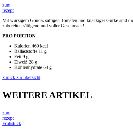
zum
rezept
Mit würzigem Gouda, saftigen Tomaten und knackiger Gurke sind die 
zubereitet, sättigend und voller Geschmack!
PRO PORTION
Kalorien
460 kcal
Ballaststoffe
11 g
Fett
9 g
Eiweiß
28 g
Kohlenhydrate
64 g
zurück zur übersicht
WEITERE ARTIKEL
zum
rezept
Frühstück