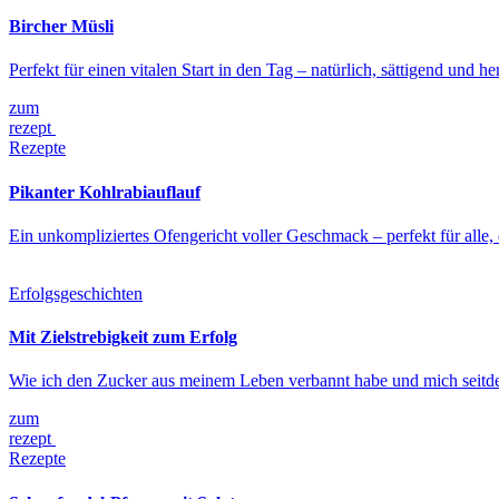
Bircher Müsli
Perfekt für einen vitalen Start in den Tag – natürlich, sättigend und herr
zum
rezept
Rezepte
Pikanter Kohlrabiauflauf
Ein unkompliziertes Ofengericht voller Geschmack – perfekt für all
Erfolgsgeschichten
Mit Zielstrebigkeit zum Erfolg
Wie ich den Zucker aus meinem Leben verbannt habe und mich seitdem
zum
rezept
Rezepte