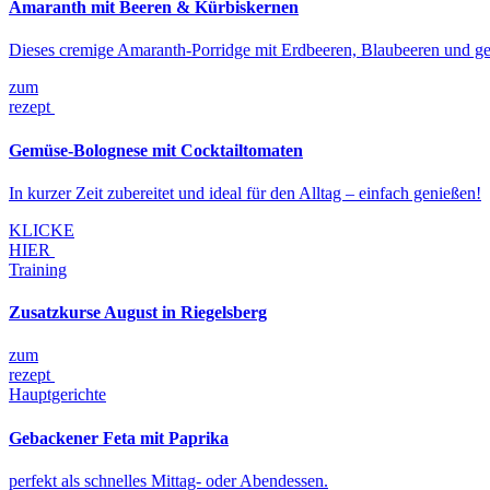
Amaranth mit Beeren & Kürbiskernen
Dieses cremige Amaranth-Porridge mit Erdbeeren, Blaubeeren und gerö
zum
rezept
Gemüse-Bolognese mit Cocktailtomaten
In kurzer Zeit zubereitet und ideal für den Alltag – einfach genießen!
KLICKE
HIER
Training
Zusatzkurse August in Riegelsberg
zum
rezept
Hauptgerichte
Gebackener Feta mit Paprika
perfekt als schnelles Mittag- oder Abendessen.