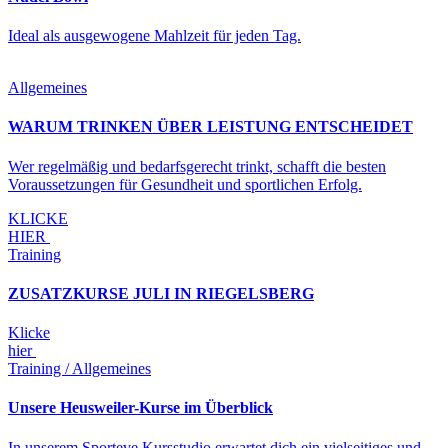
Ideal als ausgewogene Mahlzeit für jeden Tag.
Allgemeines
WARUM TRINKEN ÜBER LEISTUNG ENTSCHEIDET
Wer regelmäßig und bedarfsgerecht trinkt, schafft die besten
Voraussetzungen für Gesundheit und sportlichen Erfolg.
KLICKE
HIER
Training
ZUSATZKURSE JULI IN RIEGELSBERG
Klicke
hier
Training / Allgemeines
Unsere Heusweiler-Kurse im Überblick
In unserem Sporteve Kursstudio erwartet dich ein vielseitiges und