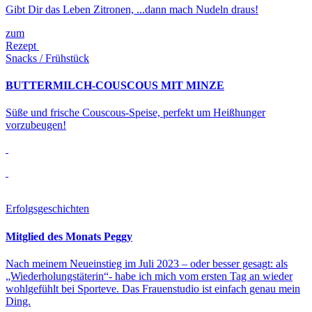
Gibt Dir das Leben Zitronen, ...dann mach Nudeln draus!
zum
Rezept
Snacks / Frühstück
BUTTERMILCH-COUSCOUS MIT MINZE
Süße und frische Couscous-Speise, perfekt um Heißhunger
vorzubeugen!
Erfolgsgeschichten
Mitglied des Monats Peggy
Nach meinem Neueinstieg im Juli 2023 – oder besser gesagt: als
„Wiederholungstäterin“- habe ich mich vom ersten Tag an wieder
wohlgefühlt bei Sporteve. Das Frauenstudio ist einfach genau mein
Ding.