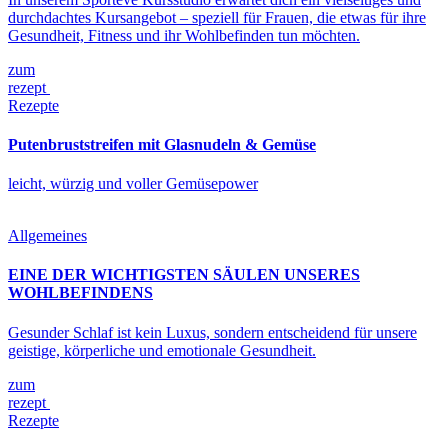
durchdachtes Kursangebot – speziell für Frauen, die etwas für ihre
Gesundheit, Fitness und ihr Wohlbefinden tun möchten.
zum
rezept
Rezepte
Putenbruststreifen mit Glasnudeln & Gemüse
leicht, würzig und voller Gemüsepower
Allgemeines
EINE DER WICHTIGSTEN SÄULEN UNSERES
WOHLBEFINDENS
Gesunder Schlaf ist kein Luxus, sondern entscheidend für unsere
geistige, körperliche und emotionale Gesundheit.
zum
rezept
Rezepte