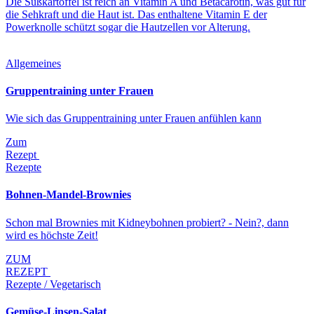
Die Süßkartoffel ist reich an Vitamin A und Betacarotin, was gut für
die Sehkraft und die Haut ist. Das enthaltene Vitamin E der
Powerknolle schützt sogar die Hautzellen vor Alterung.
Allgemeines
Gruppentraining unter Frauen
Wie sich das Gruppentraining unter Frauen anfühlen kann
Zum
Rezept
Rezepte
Bohnen-Mandel-Brownies
Schon mal Brownies mit Kidneybohnen probiert? - Nein?, dann
wird es höchste Zeit!
ZUM
REZEPT
Rezepte / Vegetarisch
Gemüse-Linsen-Salat