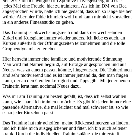
Seit 2017 bin ich Mitglied im Sporteve in Riegelsberg und es ist
jedes Mal eine Freude, hier zu trainieren. Als ich im DM von Bea
angesprochen wurde, hätte ich nie gedacht, dass ich so lange bleiben
würde. Aber hier fühle ich mich wohl und kann mir nicht vorstellen,
in ein anderes Fitnessstudio zu gehen.
Das Training ist abwechslungsreich und dank der wechselnden
Zirkel und Kurspläne immer wieder anders. Ich liebe es auch, an
Kursen außerhalb der Öffnungszeiten teilzunehmen und die tolle
Gruppendynamik zu erleben.
Hier herrscht immer eine familiäre und motivierende Stimmung:
Man wird mit Namen begrüßt, auf Erfolge angesprochen und auf
Neues, was zu einem passen könnte, hingewiesen. Die Trainerinnen
sind sehr motivierend und es ist immer jemand da, den man fragen
kann, der an den Geräten korrigiert und Tipps gibt. Mit jeder neuen
Trainerin lernt man nochmal Neues dazu.
Was mir am Training am besten gefällt, ist, dass ich selbst wählen
kann, wie „hart“ ich trainieren möchte. Es gibt für jeden immer eine
passende Alternative, die mal leichter und mal schwerer ist, so wie
es zu jeder Einzelnen passt.
Das Training hat mir geholfen, meine Rückenschmerzen zu lindern
und ich fühle mich ausgeglichener und fitter, ich bin auch seltener
krank. Durch die individuellen Trainingspläne, die mir erstellt