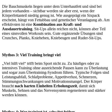
Die Bauchmuskeln liegen unter dem Unterhautfett und sind bei
jedem vorhanden – sichtbar werden sie aber erst, wenn der
Körperfettanteil niedrig genug ist. Wie ausgeprägt ein Sixpack
erscheint, hängt von Fettabbau und genetischer Veranlagung ab. Am
effektivsten ist eine
Kombination aus Kraft- und
Ausdauertraining
. Sit-Ups allein reichen nicht, können aber Teil
eines sinnvollen Workouts sein. Gute ergänzende Übungen sind
Crunches, Planks, Knieheben, Kniebeugen und Ruder-Sit-Ups.
Mythos 3: Viel Training bringt viel
„Viel hilft viel“ trifft beim Sport nicht zu. Zu häufiges oder zu
intensives Training ohne ausreichende Pausen kann zu Überlastung
und sogar zum Übertraining-Syndrom führen. Typische Folgen sind
Leistungsabfall, Schlafprobleme, Appetitverlust, Schmerzen,
Stimmungsschwankungen und Motivationsmangel. Der Körper
braucht
nach harten Einheiten Erholungszeit
, damit sich
Muskeln, Sehnen und das Nervensystem regenerieren und stärker
werden können.
Mythos 4: Wer trainiert ist, schwitzt früher