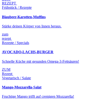
REZEPT
Frühstück / Rezepte
Blaubeer-Karotten-Muffins
Stärke deinen Körper von Innen heraus.
zum
rezept
Rezepte / Specials
AVOCADO-LACHS-BURGER
Schnelle Küche mit gesunden Omega-3-Fettsäuren!
ZUM
Rezept
Vegetarisch / Salate
Mango-Mozzarella-Salat
Fruchtige Mango trifft auf cremigen Mozzarella!