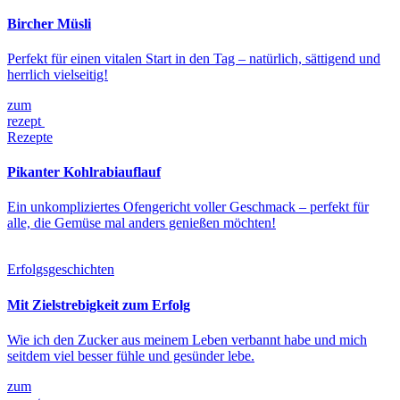
Bircher Müsli
Perfekt für einen vitalen Start in den Tag – natürlich, sättigend und
herrlich vielseitig!
zum
rezept
Rezepte
Pikanter Kohlrabiauflauf
Ein unkompliziertes Ofengericht voller Geschmack – perfekt für
alle, die Gemüse mal anders genießen möchten!
Erfolgsgeschichten
Mit Zielstrebigkeit zum Erfolg
Wie ich den Zucker aus meinem Leben verbannt habe und mich
seitdem viel besser fühle und gesünder lebe.
zum