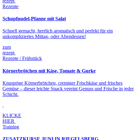
rezept
Rezepte
Schupfnudel-Pfanne mit Salat
Schnell gemacht, herrlich aromatisch und perfekt für ein
unkompliziertes Mittag- oder Abendessen!
zum
rezept
Rezepte / Frühstück
Körnerbrötchen mit Käse, Tomate & Gurke
Knusprige Körnerbrötchen, cremiger Frischkäse und frisches
Gemüse – dieser leichte Snack vereint Genuss und Frische in jeder
Schicht.
KLICKE
HIER
Training
ZUSATZKURSE JUNI IN RIEGELSBERG