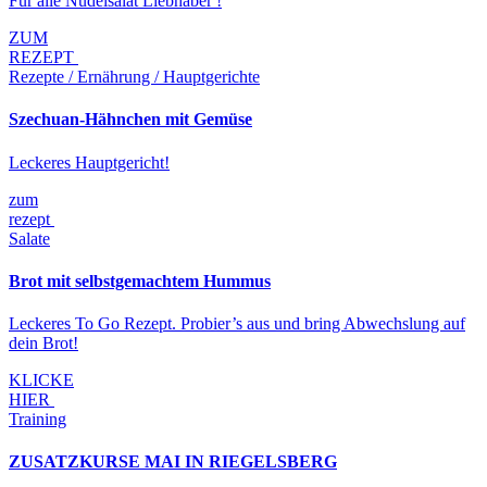
Für alle Nudelsalat Liebhaber !
ZUM
REZEPT
Rezepte / Ernährung / Hauptgerichte
Szechuan-Hähnchen mit Gemüse
Leckeres Hauptgericht!
zum
rezept
Salate
Brot mit selbstgemachtem Hummus
Leckeres To Go Rezept. Probier’s aus und bring Abwechslung auf
dein Brot!
KLICKE
HIER
Training
ZUSATZKURSE MAI IN RIEGELSBERG