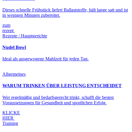
Dieses schnelle Frühstück liefert Ballaststoffe, hält lange satt und ist
in wenigen Minuten zubereitet.
zum
rezept
Rezepte / Hauptgerichte
Nudel Bowl
Ideal als ausgewogene Mahlzeit für jeden Tag.
Allgemeines
WARUM TRINKEN ÜBER LEISTUNG ENTSCHEIDET
Wer regelmäßig und bedarfsgerecht trinkt, schafft die besten
Voraussetzungen für Gesundheit und sportlichen Erfolg.
KLICKE
HIER
Training