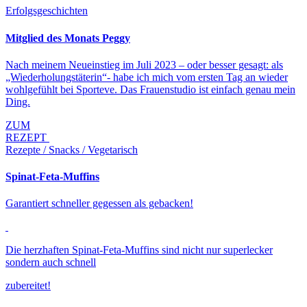
Erfolgsgeschichten
Mitglied des Monats Peggy
Nach meinem Neueinstieg im Juli 2023 – oder besser gesagt: als
„Wiederholungstäterin“- habe ich mich vom ersten Tag an wieder
wohlgefühlt bei Sporteve. Das Frauenstudio ist einfach genau mein
Ding.
ZUM
REZEPT
Rezepte / Snacks / Vegetarisch
Spinat-Feta-Muffins
Garantiert schneller gegessen als gebacken!
Die herzhaften Spinat-Feta-Muffins sind nicht nur superlecker
sondern auch schnell
zubereitet!