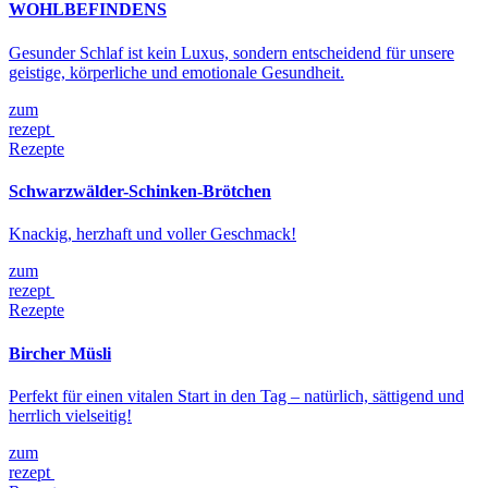
WOHLBEFINDENS
Gesunder Schlaf ist kein Luxus, sondern entscheidend für unsere
geistige, körperliche und emotionale Gesundheit.
zum
rezept
Rezepte
Schwarzwälder-Schinken-Brötchen
Knackig, herzhaft und voller Geschmack!
zum
rezept
Rezepte
Bircher Müsli
Perfekt für einen vitalen Start in den Tag – natürlich, sättigend und
herrlich vielseitig!
zum
rezept